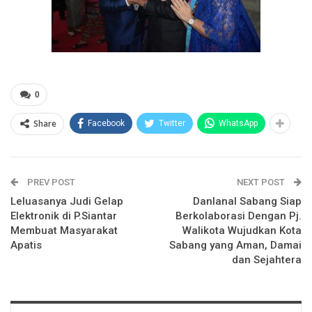
0
Share
Facebook
Twitter
WhatsApp
PREV POST
NEXT POST
Leluasanya Judi Gelap
Danlanal Sabang Siap
Elektronik di P.Siantar
Berkolaborasi Dengan Pj.
Membuat Masyarakat
Walikota Wujudkan Kota
Apatis
Sabang yang Aman, Damai
dan Sejahtera