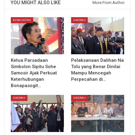
YOU MIGHT ALSO LIKE
More From Author
KOMUNITAS
DAERAH
Ketua Parsadaan
Pelaksanaan Dalihan Na
Simbolon Sipitu Sohe
Tolu yang Benar Dinilai
Samosir Ajak Perkuat
Mampu Mencegah
Keterhubungan
Perpecahan di…
Bonapasogit…
DAERAH
DAERAH