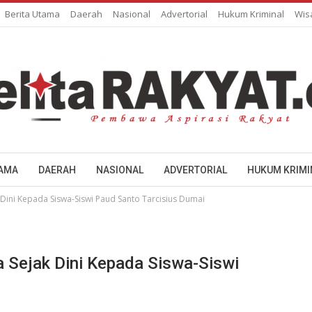
Berita Utama
Daerah
Nasional
Advertorial
Hukum Kriminal
Wis
TAMA
DAERAH
NASIONAL
ADVERTORIAL
HUKUM KRIMI
 Dini Kepada Siswa-Siswi Paud Santo Tarcisius Dumai
a Sejak Dini Kepada Siswa-Siswi