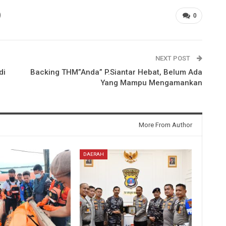
0
NEXT POST
di
Backing THM”Anda” P.Siantar Hebat, Belum Ada
Yang Mampu Mengamankan
More From Author
DAERAH