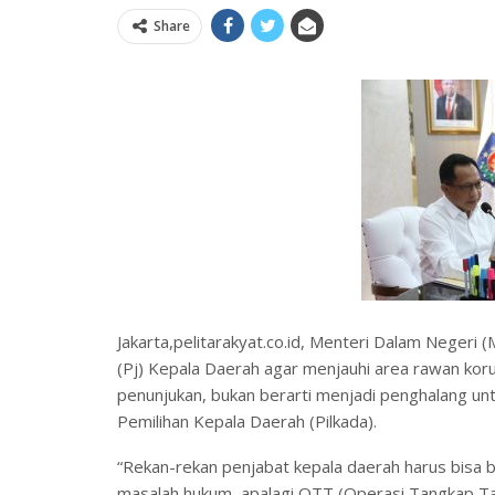
Share
Jakarta,pelitarakyat.co.id, Menteri Dalam Neger
(Pj) Kepala Daerah agar menjauhi area rawan korup
penunjukan, bukan berarti menjadi penghalang untu
Pemilihan Kepala Daerah (Pilkada).
“Rekan-rekan penjabat kepala daerah harus bisa b
masalah hukum, apalagi OTT (Operasi Tangkap Ta