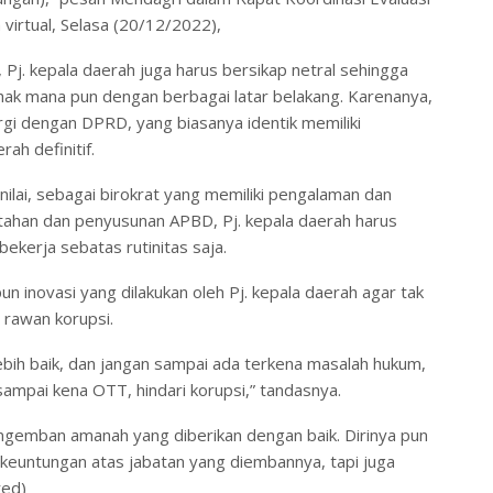
virtual, Selasa (20/12/2022),
k, Pj. kepala daerah juga harus bersikap netral sehingga
hak mana pun dengan berbagai latar belakang. Karenanya,
rgi dengan DPRD, yang biasanya identik memiliki
ah definitif.
ai, sebagai birokrat yang memiliki pengalaman dan
tahan dan penyusunan APBD, Pj. kepala daerah harus
bekerja sebatas rutinitas saja.
n inovasi yang dilakukan oleh Pj. kepala daerah agar tak
rawan korupsi.
lebih baik, dan jangan sampai ada terkena masalah hukum,
n sampai kena OTT, hindari korupsi,” tandasnya.
gemban amanah yang diberikan dengan baik. Dirinya pun
 keuntungan atas jabatan yang diembannya, tapi juga
red)