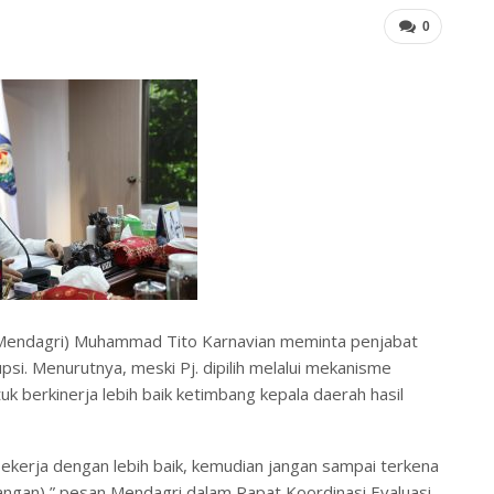
0
i (Mendagri) Muhammad Tito Karnavian meminta penjabat
si. Menurutnya, meski Pj. dipilih melalui mekanisme
k berkinerja lebih baik ketimbang kepala daerah hasil
ekerja dengan lebih baik, kemudian jangan sampai terkena
ngan),” pesan Mendagri dalam Rapat Koordinasi Evaluasi