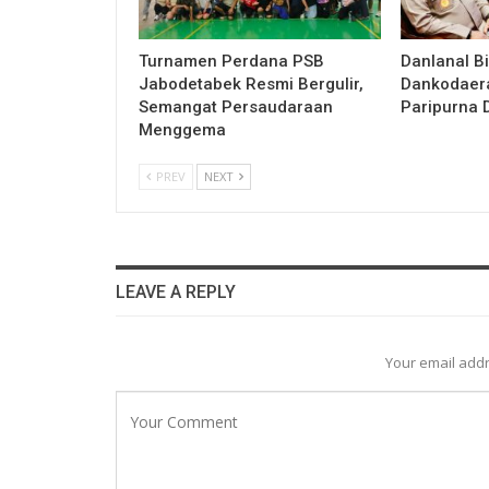
Turnamen Perdana PSB
Danlanal Bi
Jabodetabek Resmi Bergulir,
Dankodaera
Semangat Persaudaraan
Paripurna 
Menggema
PREV
NEXT
LEAVE A REPLY
Your email addr