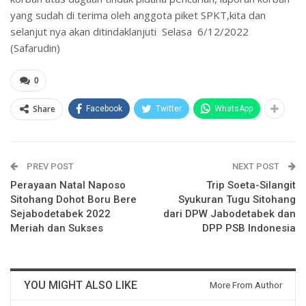
yang sudah di terima oleh anggota piket SPKT,kita dan
selanjut nya akan ditindaklanjuti Selasa 6/12/2022
(Safarudin)
0
Share
Facebook
Twitter
WhatsApp
PREV POST
NEXT POST
Perayaan Natal Naposo
Trip Soeta-Silangit
Sitohang Dohot Boru Bere
Syukuran Tugu Sitohang
Sejabodetabek 2022
dari DPW Jabodetabek dan
Meriah dan Sukses
DPP PSB Indonesia
YOU MIGHT ALSO LIKE
More From Author