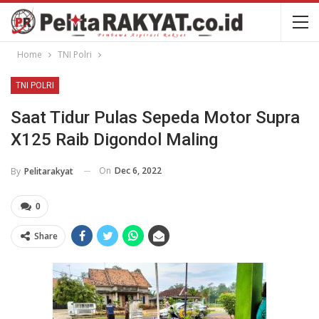
Home
TNI Polri
TNI POLRI
Saat Tidur Pulas Sepeda Motor Supra
X125 Raib Digondol Maling
On
Dec 6, 2022
By
Pelitarakyat
0
Share