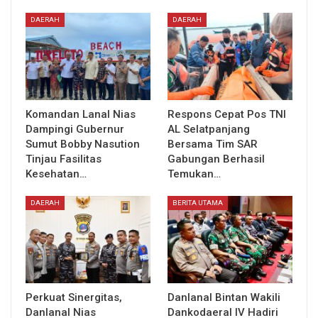
DAERAH
DAERAH
Komandan Lanal Nias
Respons Cepat Pos TNI
Dampingi Gubernur
AL Selatpanjang
Sumut Bobby Nasution
Bersama Tim SAR
Tinjau Fasilitas
Gabungan Berhasil
Kesehatan…
Temukan…
DAERAH
BERITA UTAMA
Perkuat Sinergitas,
Danlanal Bintan Wakili
Danlanal Nias
Dankodaeral IV Hadiri