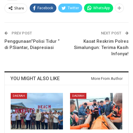
Share
Facebook
Twitter
WhatsApp
PREV POST
NEXT POST
Penggunaan”Polisi Tidur ”
Kasat Reskrim Polres
di P.Siantar, Diapresiasi
Simalungun: Terima Kasih
Infonya!
YOU MIGHT ALSO LIKE
More From Author
DAERAH
DAERAH