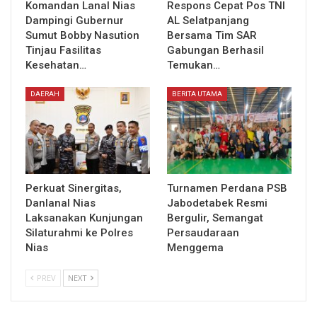
Komandan Lanal Nias
Respons Cepat Pos TNI
Dampingi Gubernur
AL Selatpanjang
Sumut Bobby Nasution
Bersama Tim SAR
Tinjau Fasilitas
Gabungan Berhasil
Kesehatan…
Temukan…
DAERAH
BERITA UTAMA
Perkuat Sinergitas,
Turnamen Perdana PSB
Danlanal Nias
Jabodetabek Resmi
Laksanakan Kunjungan
Bergulir, Semangat
Silaturahmi ke Polres
Persaudaraan
Nias
Menggema
PREV
NEXT