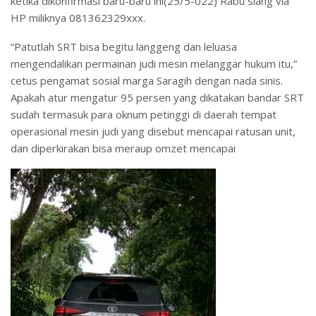
ketika dikonfirmasi baru-baru ini(25/5-022) Rabu siang via
HP miliknya 081362329xxx.
“Patutlah SRT bisa begitu langgeng dan leluasa
mengendalikan permainan judi mesin melanggar hukum itu,”
cetus pengamat sosial marga Saragih dengan nada sinis.
Apakah atur mengatur 95 persen yang dikatakan bandar SRT
sudah termasuk para oknum petinggi di daerah tempat
operasional mesin judi yang disebut mencapai ratusan unit,
dan diperkirakan bisa meraup omzet mencapai