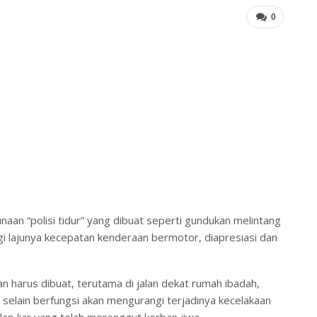
0
an “polisi tidur” yang dibuat seperti gundukan melintang
ngi lajunya kecepatan kenderaan bermotor, diapresiasi dan
an harus dibuat, terutama di jalan dekat rumah ibadah,
, selain berfungsi akan mengurangi terjadinya kecelakaan
lap liar yang telah merenggut korban jiwa.