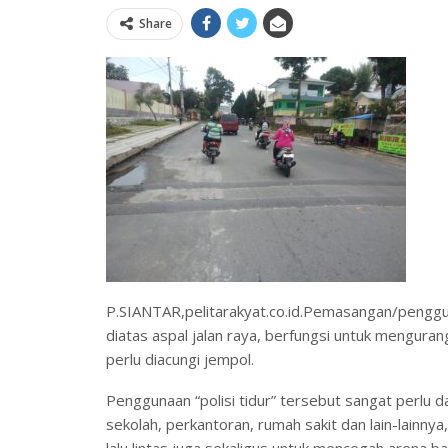
Share
P.SIANTAR,pelitarakyat.co.id.Pemasangan/pengguna
diatas aspal jalan raya, berfungsi untuk mengura
perlu diacungi jempol.
Penggunaan “polisi tidur” tersebut sangat perlu d
sekolah, perkantoran, rumah sakit dan lain-lainnya
lalu lintas juga sekaligus untuk mencegah arena ba