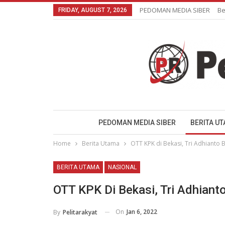
PEDOMAN MEDIA SIBER
Be
FRIDAY, AUGUST 7, 2026
PEDOMAN MEDIA SIBER
BERITA U
Home
Berita Utama
OTT KPK di Bekasi, Tri Adhianto B
BERITA UTAMA
NASIONAL
OTT KPK Di Bekasi, Tri Adhianto
On
Jan 6, 2022
By
Pelitarakyat