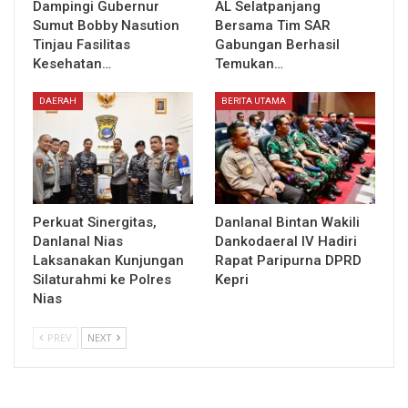
Dampingi Gubernur
AL Selatpanjang
Sumut Bobby Nasution
Bersama Tim SAR
Tinjau Fasilitas
Gabungan Berhasil
Kesehatan…
Temukan…
DAERAH
BERITA UTAMA
Perkuat Sinergitas,
Danlanal Bintan Wakili
Danlanal Nias
Dankodaeral IV Hadiri
Laksanakan Kunjungan
Rapat Paripurna DPRD
Silaturahmi ke Polres
Kepri
Nias
PREV
NEXT