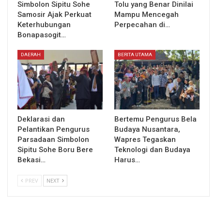
Simbolon Sipitu Sohe
Tolu yang Benar Dinilai
Samosir Ajak Perkuat
Mampu Mencegah
Keterhubungan
Perpecahan di…
Bonapasogit…
DAERAH
BERITA UTAMA
Deklarasi dan
Bertemu Pengurus Bela
Pelantikan Pengurus
Budaya Nusantara,
Parsadaan Simbolon
Wapres Tegaskan
Sipitu Sohe Boru Bere
Teknologi dan Budaya
Bekasi…
Harus…
PREV
NEXT