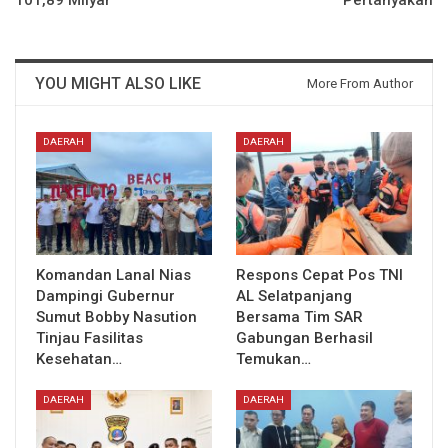
101,89 Milyar
Pertanyakan
YOU MIGHT ALSO LIKE
More From Author
DAERAH
DAERAH
Komandan Lanal Nias
Respons Cepat Pos TNI
Dampingi Gubernur
AL Selatpanjang
Sumut Bobby Nasution
Bersama Tim SAR
Tinjau Fasilitas
Gabungan Berhasil
Kesehatan…
Temukan…
DAERAH
DAERAH