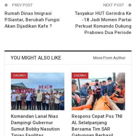
PREV POST
NEXT POST
Rumah Dinas Imigrasi
Tasyakur HUT Gerindra Ke
P.Siantar, Berubah Fungsi
-18 Jadi Momen Partai
Akan Dijadikan Kafe ?
Perkuat Komando Dukung
Prabowo Dua Periode
YOU MIGHT ALSO LIKE
More From Author
DAERAH
DAERAH
Komandan Lanal Nias
Respons Cepat Pos TNI
Dampingi Gubernur
AL Selatpanjang
Sumut Bobby Nasution
Bersama Tim SAR
Tinjau Fasilitas
Gabungan Berhasil