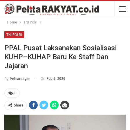
Home
TNI Polri
TNI POLRI
PPAL Pusat Laksanakan Sosialisasi
KUHP–KUHAP Baru Ke Staff Dan
Jajaran
On
Feb 5, 2026
By
Pelitarakyat
0
Share