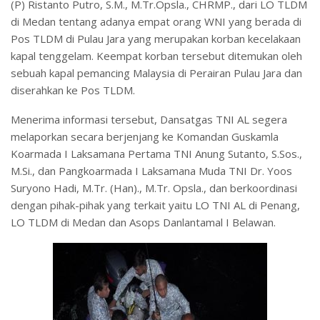
(P) Ristanto Putro, S.M., M.Tr.Opsla., CHRMP., dari LO TLDM
di Medan tentang adanya empat orang WNI yang berada di
Pos TLDM di Pulau Jara yang merupakan korban kecelakaan
kapal tenggelam. Keempat korban tersebut ditemukan oleh
sebuah kapal pemancing Malaysia di Perairan Pulau Jara dan
diserahkan ke Pos TLDM.
Menerima informasi tersebut, Dansatgas TNI AL segera
melaporkan secara berjenjang ke Komandan Guskamla
Koarmada I Laksamana Pertama TNI Anung Sutanto, S.Sos.,
M.Si., dan Pangkoarmada I Laksamana Muda TNI Dr. Yoos
Suryono Hadi, M.Tr. (Han)., M.Tr. Opsla., dan berkoordinasi
dengan pihak-pihak yang terkait yaitu LO TNI AL di Penang,
LO TLDM di Medan dan Asops Danlantamal I Belawan.