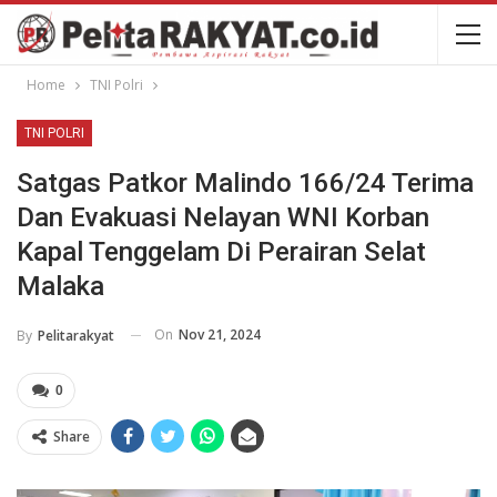
Home
TNI Polri
TNI POLRI
Satgas Patkor Malindo 166/24 Terima
Dan Evakuasi Nelayan WNI Korban
Kapal Tenggelam Di Perairan Selat
Malaka
On
Nov 21, 2024
By
Pelitarakyat
0
Share