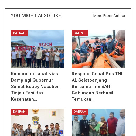
YOU MIGHT ALSO LIKE
More From Author
DAERAH
DAERAH
Komandan Lanal Nias
Respons Cepat Pos TNI
Dampingi Gubernur
AL Selatpanjang
Sumut Bobby Nasution
Bersama Tim SAR
Tinjau Fasilitas
Gabungan Berhasil
Kesehatan…
Temukan…
DAERAH
DAERAH