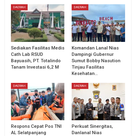
DAERAH
DAERAH
Sediakan Fasilitas Medis
Komandan Lanal Nias
Cath Lab RSUD
Dampingi Gubernur
Bayuasih, PT. Totalindo
Sumut Bobby Nasution
Tanam Investasi 6,2 M
Tinjau Fasilitas
Kesehatan…
DAERAH
DAERAH
Respons Cepat Pos TNI
Perkuat Sinergitas,
AL Selatpanjang
Danlanal Nias