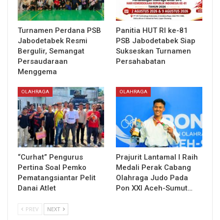
Turnamen Perdana PSB
Panitia HUT RI ke-81
Jabodetabek Resmi
PSB Jabodetabek Siap
Bergulir, Semangat
Sukseskan Turnamen
Persaudaraan
Persahabatan
Menggema
OLAHRAGA
OLAHRAGA
“Curhat” Pengurus
Prajurit Lantamal I Raih
Pertina Soal Pemko
Medali Perak Cabang
Pematangsiantar Pelit
Olahraga Judo Pada
Danai Atlet
Pon XXI Aceh-Sumut…
PREV
NEXT