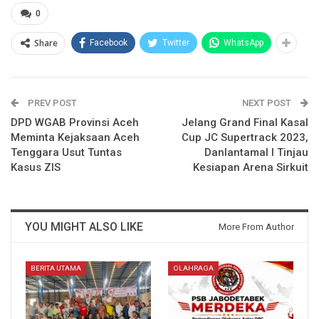
0
Share
Facebook
Twitter
WhatsApp
PREV POST
NEXT POST
DPD WGAB Provinsi Aceh
Jelang Grand Final Kasal
Meminta Kejaksaan Aceh
Cup JC Supertrack 2023,
Tenggara Usut Tuntas
Danlantamal I Tinjau
Kasus ZIS
Kesiapan Arena Sirkuit
YOU MIGHT ALSO LIKE
More From Author
BERITA UTAMA
OLAHRAGA