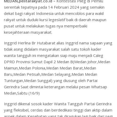
MEDAN,pelitarakyat.co.id –
Kontestasi Pileg di Pemilu
serentak tepatnya pada 14 Februari 2024 yang semakin
dekat bagi rakyat Indonesia untuk mencoblos para wakil
rakyat untuk duduki kursi legeslatif baik di daerah maupun
pusat untuk melakukan tugas nya memperbaiki
kesejahteraan masyarakat.
Inggrid Herlina Br Hutabarat alias Inggrid nama sapaan yang
tidak asing didalam masyarakat salah satu tokoh kader
wanita tangguh ini mengatakan siap maju menjadi Caleg
DPRD Provinsi Sumut Dapil 2 Medan B(Medan Johor,Medan
Maimun,Medan Polonia,Medan Medan Barat,Medan
Baru,Medan Petisah,Medan Selayang,Medan Medan
Tuntungan,Medan Sunggal) yang diusung oleh Partai
Gerindra Saat dimintai keterangan melalui pesan Whatsap
Medan,Sabtu (16/9)
Inggrid dikenal sosok kader Wanita Tangguh Partai Gerindra
yang fleksibel, cerdas dan berdedikasi tinggi dan aktip dalam
aspek dalam Kesehatan yang tak diragukan lagi baik dari segi