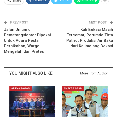
Share
Facebook
Twitter
WhatsApp
PREV POST
NEXT POST
Jalan Umum di
Kali Bekasi Masih
Pematangsiantar Dipakai
Tercemar, Perumda Tirta
Untuk Acara Pesta
Patriot Produksi Air Baku
Pernikahan, Warga
dari Kalimalang Bekasi
Mengeluh dan Protes
YOU MIGHT ALSO LIKE
More From Author
ANEKA RAGAM
ANEKA RAGAM