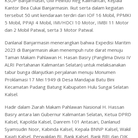
KSOP Banjarmasin, GM Pelindo Reg Kalimantan, Kepala
Kantor Bea Cukai Banjarmasin. Ikut serta dalam kegiatan
tersebut 50 unit kendaraan terdiri dari IOF 16 Mobil, PPMKI
5 Mobil, PPAJI 4 Mobil, IMI/HDCI 10 Motor, IMBI 11 Motor
dan 2 Mobil Patwal, serta 3 Motor Patwal.
Danlanal Banjarmasin menerangkan bahwa Expedisi Maritim
2023 di Banjarmasin akan menempuh rute darat menuju
Taman Makam Pahlawan H. Hasan Basry (Panglima Divisi IV
ALRI Pertahanan Kalimantan Selatan) untuk melaksanakan
tabur bunga dilanjutkan perjalanan menuju Monumen
Proklamasi 17 Mei 1949 di Desa Mandapai Batu Bini
Kecamatan Padang Batung Kabupaten Hulu Sungai Selatan
Kalsel.
Hadir dalam Ziarah Makam Pahlawan Nasional H. Hassan
Basry antara lain Gubernur Kalimantan Selatan, Ketua DPRD
Kalsel, Kapolda Kalsel, Danrem 101 Antasari, Danlanud
Syamsudin Noor, Kabinda Kalsel, Kepala BNNP Kalsel, Wakil
Kajati Kalsel, Perwakilan BI, Bank Kalsel, Bank BRI dan OJK