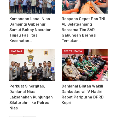
Komandan Lanal Nias
Respons Cepat Pos TNI
Dampingi Gubernur
AL Selatpanjang
Sumut Bobby Nasution
Bersama Tim SAR
Tinjau Fasilitas
Gabungan Berhasil
Kesehatan…
Temukan…
DAERAH
BERITA UTAMA
Perkuat Sinergitas,
Danlanal Bintan Wakili
Danlanal Nias
Dankodaeral IV Hadiri
Laksanakan Kunjungan
Rapat Paripurna DPRD
Silaturahmi ke Polres
Kepri
Nias