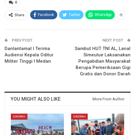
0
Share
Facebook
Twitter
WhatsApp
PREV POST
NEXT POST
Danlantamal I Terima
Sambut HUT TNI AL, Lanal
Audiensi Kepala Oditur
Simeulue Laksanakan
Militer Tinggi I Medan
Pengabdian Masyarakat
Berupa Pemeriksaan Gigi
Gratis dan Donor Darah
YOU MIGHT ALSO LIKE
More From Author
DAERAH
DAERAH