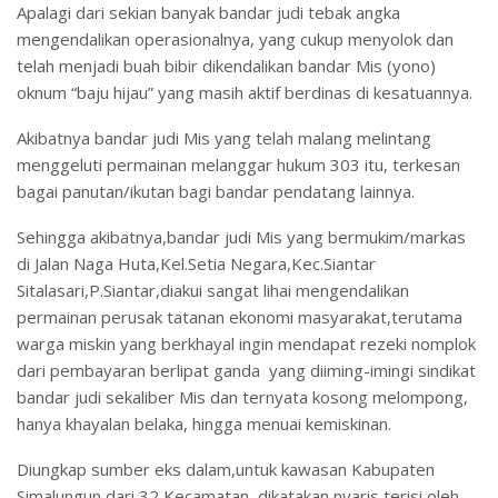
Apalagi dari sekian banyak bandar judi tebak angka
mengendalikan operasionalnya, yang cukup menyolok dan
telah menjadi buah bibir dikendalikan bandar Mis (yono)
oknum “baju hijau” yang masih aktif berdinas di kesatuannya.
Akibatnya bandar judi Mis yang telah malang melintang
menggeluti permainan melanggar hukum 303 itu, terkesan
bagai panutan/ikutan bagi bandar pendatang lainnya.
Sehingga akibatnya,bandar judi Mis yang bermukim/markas
di Jalan Naga Huta,Kel.Setia Negara,Kec.Siantar
Sitalasari,P.Siantar,diakui sangat lihai mengendalikan
permainan perusak tatanan ekonomi masyarakat,terutama
warga miskin yang berkhayal ingin mendapat rezeki nomplok
dari pembayaran berlipat ganda yang diiming-imingi sindikat
bandar judi sekaliber Mis dan ternyata kosong melompong,
hanya khayalan belaka, hingga menuai kemiskinan.
Diungkap sumber eks dalam,untuk kawasan Kabupaten
Simalungun,dari 32 Kecamatan, dikatakan nyaris terisi oleh