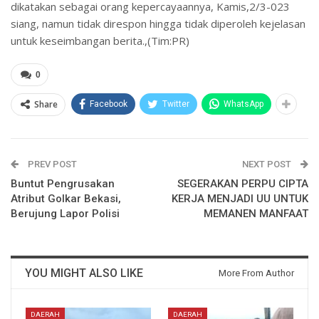
dikatakan sebagai orang kepercayaannya, Kamis,2/3-023
siang, namun tidak direspon hingga tidak diperoleh kejelasan
untuk keseimbangan berita.,(Tim:PR)
0
Share
Facebook
Twitter
WhatsApp
PREV POST
NEXT POST
Buntut Pengrusakan
SEGERAKAN PERPU CIPTA
Atribut Golkar Bekasi,
KERJA MENJADI UU UNTUK
Berujung Lapor Polisi
MEMANEN MANFAAT
YOU MIGHT ALSO LIKE
More From Author
DAERAH
DAERAH