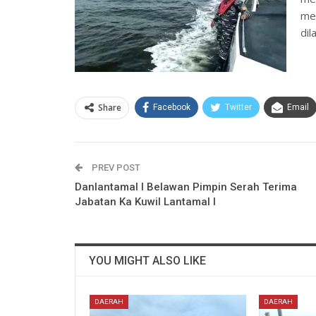
me
dil
Share
Facebook
Twitter
Email
PREV POST
Danlantamal I Belawan Pimpin Serah Terima
Jabatan Ka Kuwil Lantamal I
YOU MIGHT ALSO LIKE
DAERAH
DAERAH