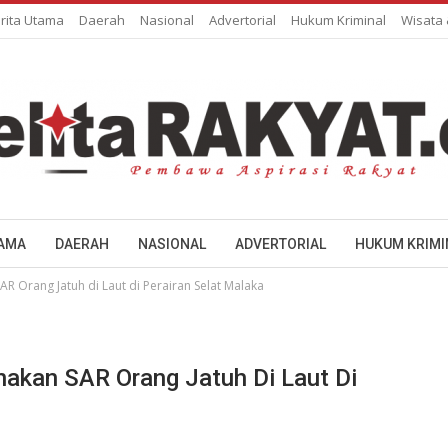
rita Utama
Daerah
Nasional
Advertorial
Hukum Kriminal
Wisata
TAMA
DAERAH
NASIONAL
ADVERTORIAL
HUKUM KRIMI
R Orang Jatuh di Laut di Perairan Selat Malaka
akan SAR Orang Jatuh Di Laut Di