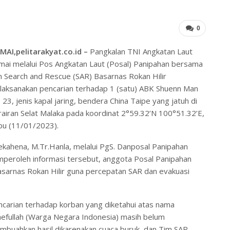
0
MAI,pelitarakyat.co.id –
Pangkalan TNI Angkatan Laut
ai melalui Pos Angkatan Laut (Posal) Panipahan bersama
 Search and Rescue (SAR) Basarnas Rokan Hilir
laksanakan pencarian terhadap 1 (satu) ABK Shuenn Man
 23, jenis kapal jaring, bendera China Taipe yang jatuh di
airan Selat Malaka pada koordinat 2°59.32’N 100°51.32’E,
bu (11/01/2023).
ekahena, M.Tr.Hanla, melalui PgS. Danposal Panipahan
mperoleh informasi tersebut, anggota Posal Panipahan
asarnas Rokan Hilir guna percepatan SAR dan evakuasi
carian terhadap korban yang diketahui atas nama
efullah (Warga Negara Indonesia) masih belum
buahkan hasil dikarenakan cuaca buruk, dan Tim SAR