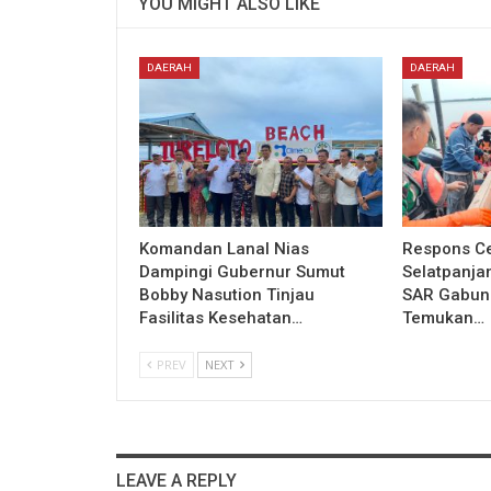
YOU MIGHT ALSO LIKE
DAERAH
DAERAH
Komandan Lanal Nias
Respons Ce
Dampingi Gubernur Sumut
Selatpanja
Bobby Nasution Tinjau
SAR Gabung
Fasilitas Kesehatan…
Temukan…
PREV
NEXT
LEAVE A REPLY