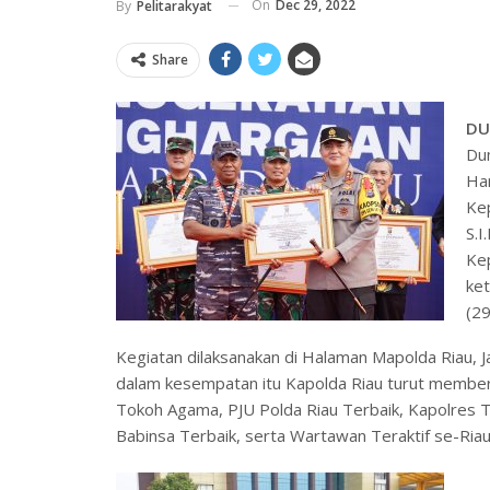
On
Dec 29, 2022
By
Pelitarakyat
Share
DU
Dum
Ha
Kep
S.I
Ke
ket
(2
Kegiatan dilaksanakan di Halaman Mapolda Riau, J
dalam kesempatan itu Kapolda Riau turut member
Tokoh Agama, PJU Polda Riau Terbaik, Kapolres T
Babinsa Terbaik, serta Wartawan Teraktif se-Riau