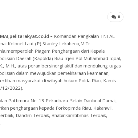
0
MAI,pelitarakyat.co.id –
Komandan Pangkalan TNI AL
ai Kolonel Laut (P) Stanley Lekahena,M.Tr.
nla,memperoleh Piagam Penghargaan dari Kepala
olisian Daerah (Kapolda) Riau Irjen Pol Muhammad Iqbal,
.K., M.H., atas peran bersinergi aktif dan mendukung tugas
polisian dalam mewujudkan pemeliharaan keamanan,
ertiban masyarakat di wilayah hukum Polda Riau, Kamis
9/12/2022).
alan Pattimura No. 13 Pekanbaru. Selain Danlanal Dumai,
ikan penghargaan kepada Forkopimda Riau, Kakanwil,
erbaik, Dandim Terbaik, Bhabinkamtibmas Terbaik,
.