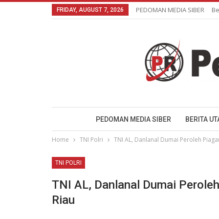
PEDOMAN MEDIA SIBER
Be
FRIDAY, AUGUST 7, 2026
PEDOMAN MEDIA SIBER
BERITA U
Home
TNI Polri
TNI AL, Danlanal Dumai Peroleh Piag
TNI POLRI
TNI AL, Danlanal Dumai Perole
Riau