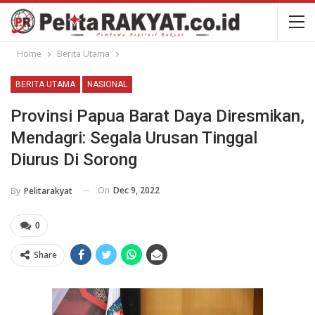
Home
Berita Utama
BERITA UTAMA
NASIONAL
Provinsi Papua Barat Daya Diresmikan,
Mendagri: Segala Urusan Tinggal
Diurus Di Sorong
On
Dec 9, 2022
By
Pelitarakyat
0
Share