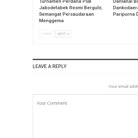
Turnamen Perdana PSB
Danlanal Bi
Jabodetabek Resmi Bergulir,
Dankodaera
Semangat Persaudaraan
Paripurna 
Menggema
PREV
NEXT
LEAVE A REPLY
Your email addr