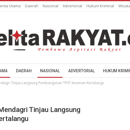
erita Utama
Daerah
Nasional
Advertorial
Hukum Kriminal
Wisat
TAMA
DAERAH
NASIONAL
ADVERTORIAL
HUKUM KRIMI
Mendagri Tinjau Langsung Pembangunan TPST Kesiman Kertalangu
 Mendagri Tinjau Langsung
rtalangu