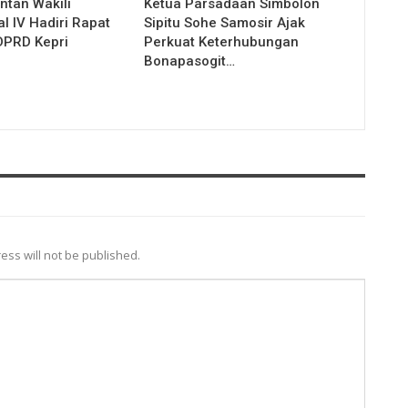
ntan Wakili
Ketua Parsadaan Simbolon
l IV Hadiri Rapat
Sipitu Sohe Samosir Ajak
DPRD Kepri
Perkuat Keterhubungan
Bonapasogit…
ess will not be published.