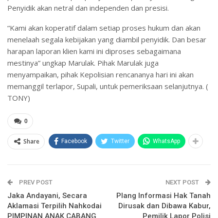
Penyidik akan netral dan independen dan presisi.
“Kami akan koperatif dalam setiap proses hukum dan akan
menelaah segala kebijakan yang diambil penyidik. Dan besar
harapan laporan klien kami ini diproses sebagaimana
mestinya” ungkap Marulak. Pihak Marulak juga
menyampaikan, pihak Kepolisian rencananya hari ini akan
memanggil terlapor, Supali, untuk pemeriksaan selanjutnya. (
TONY)
0
Share
Facebook
Twitter
WhatsApp
PREV POST
NEXT POST
Jaka Andayani, Secara
Plang Informasi Hak Tanah
Aklamasi Terpilih Nahkodai
Dirusak dan Dibawa Kabur,
PIMPINAN ANAK CABANG
Pemilik Lapor Polisi