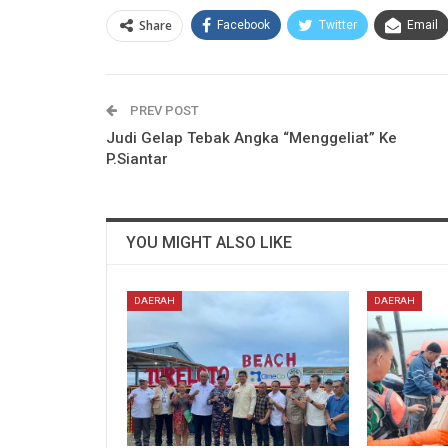
Share
Facebook
Twitter
Email
PREV POST
Judi Gelap Tebak Angka “Menggeliat” Ke
P.Siantar
YOU MIGHT ALSO LIKE
DAERAH
DAERAH