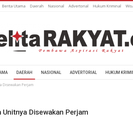
Berita Utama
Daerah
Nasional
Advertorial
Hukum Kriminal
Wis
TAMA
DAERAH
NASIONAL
ADVERTORIAL
HUKUM KRIMI
a Disewakan Perjam
 Unitnya Disewakan Perjam