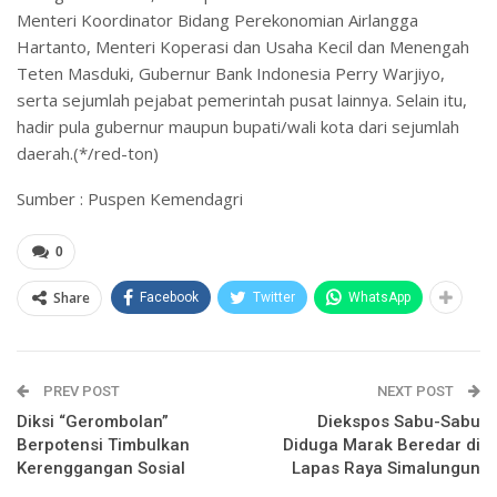
Menteri Koordinator Bidang Perekonomian Airlangga
Hartanto, Menteri Koperasi dan Usaha Kecil dan Menengah
Teten Masduki, Gubernur Bank Indonesia Perry Warjiyo,
serta sejumlah pejabat pemerintah pusat lainnya. Selain itu,
hadir pula gubernur maupun bupati/wali kota dari sejumlah
daerah.(*/red-ton)
Sumber : Puspen Kemendagri
0
Share
Facebook
Twitter
WhatsApp
PREV POST
NEXT POST
Diksi “Gerombolan”
Diekspos Sabu-Sabu
Berpotensi Timbulkan
Diduga Marak Beredar di
Kerenggangan Sosial
Lapas Raya Simalungun