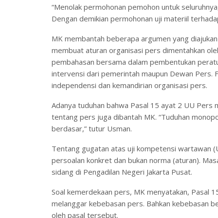
“Menolak permohonan pemohon untuk seluruhnya,
Dengan demikian permohonan uji materiil terhada
MK membantah beberapa argumen yang diajukan
membuat aturan organisasi pers dimentahkan ole
pembahasan bersama dalam pembentukan peraturan 
intervensi dari pemerintah maupun Dewan Pers. F
independensi dan kemandirian organisasi pers.
Adanya tuduhan bahwa Pasal 15 ayat 2 UU Per
tentang pers juga dibantah MK. “Tuduhan monopo
berdasar,” tutur Usman.
Tentang gugatan atas uji kompetensi wartawan 
persoalan konkret dan bukan norma (aturan). Masa
sidang di Pengadilan Negeri Jakarta Pusat.
Soal kemerdekaan pers, MK menyatakan, Pasal 15 a
melanggar kebebasan pers. Bahkan kebebasan ber
oleh pasal tersebut.