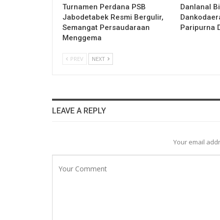
Turnamen Perdana PSB
Danlanal Bi
Jabodetabek Resmi Bergulir,
Dankodaera
Semangat Persaudaraan
Paripurna 
Menggema
PREV
NEXT
LEAVE A REPLY
Your email addr