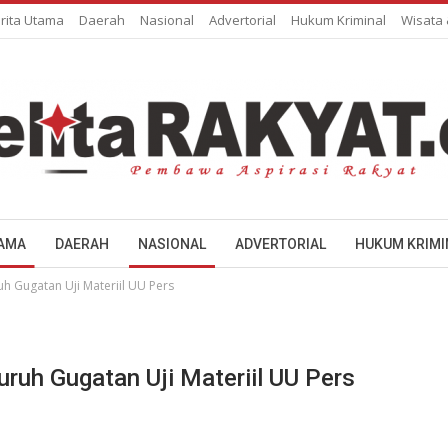
rita Utama
Daerah
Nasional
Advertorial
Hukum Kriminal
Wisata
TAMA
DAERAH
NASIONAL
ADVERTORIAL
HUKUM KRIMI
h Gugatan Uji Materiil UU Pers
ruh Gugatan Uji Materiil UU Pers