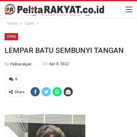
Home
Opini
OPINI
LEMPAR BATU SEMBUNYI TANGAN
On
Apr 8, 2022
By
Pelitarakyat
0
Share