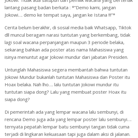
lantang pasang badan berkata : *”Demo kami, jangan
Jokowi…. demo ke tempat saya, jangan ke Istana !!!”*
Cerita belum berakhir, di sosial media baik Whatsapp, Tiktok
dll muncul beragam narasi tuntutan yang berkembang, tidak
lagi soal wacana perpanjangan maupun 3 periode belaka,
sekarang bahkan ada poster atas nama Mahasiswa yang
isinya menuntut agar Jokowi mundur dari jabatan Presiden.
Untunglah Mahasiswa segera membantah bahwa tuntutan
Jokowi Mundur bukanlah tuntutan Mahasiswa dan Poster itu
Hoax belaka. Nah lho…. lalu tuntutan Jokowi mundur itu
tuntutan siapa dong? Lalu yang membuat poster Hoax itu
siapa dong?
Di pemerintah ada yang lempar wacana lalu sembunyi, di
rencana Demo juga ada yang lempar poster lalu sembunyi….
ternyata pepatah lempar batu sembunyi tangan tidak cuma
terjadi di lingkaran kekuasaan tapi juga dalam aksi di jalanan.