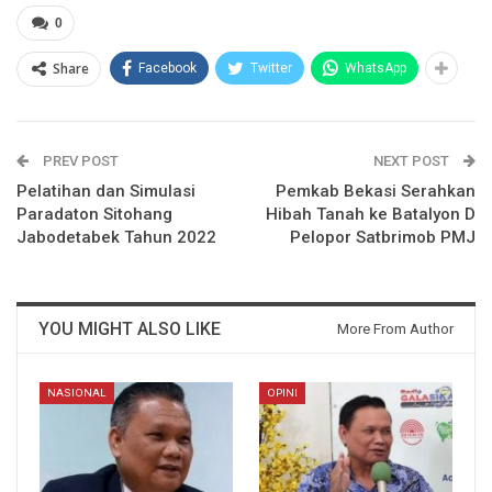
0
Share
Facebook
Twitter
WhatsApp
PREV POST
NEXT POST
Pelatihan dan Simulasi
Pemkab Bekasi Serahkan
Paradaton Sitohang
Hibah Tanah ke Batalyon D
Jabodetabek Tahun 2022
Pelopor Satbrimob PMJ
YOU MIGHT ALSO LIKE
More From Author
NASIONAL
OPINI