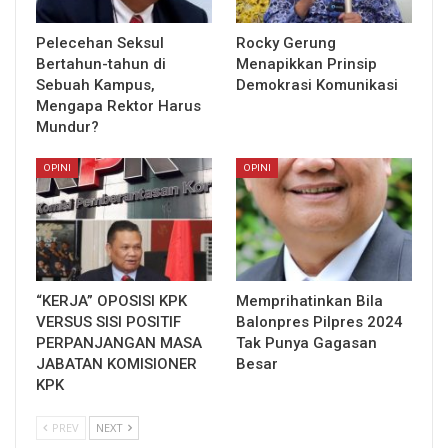
Pelecehan Seksul
Rocky Gerung
Bertahun-tahun di
Menapikkan Prinsip
Sebuah Kampus,
Demokrasi Komunikasi
Mengapa Rektor Harus
Mundur?
OPINI
OPINI
“KERJA” OPOSISI KPK
Memprihatinkan Bila
VERSUS SISI POSITIF
Balonpres Pilpres 2024
PERPANJANGAN MASA
Tak Punya Gagasan
JABATAN KOMISIONER
Besar
KPK
PREV
NEXT