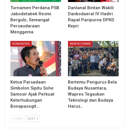
Turnamen Perdana PSB
Danlanal Bintan Wakili
Jabodetabek Resmi
Dankodaeral IV Hadiri
Bergulir, Semangat
Rapat Paripurna DPRD
Persaudaraan
Kepri
Menggema
KOMUNITAS
BERITA UTAMA
Ketua Parsadaan
Bertemu Pengurus Bela
Simbolon Sipitu Sohe
Budaya Nusantara,
Samosir Ajak Perkuat
Wapres Tegaskan
Keterhubungan
Teknologi dan Budaya
Bonapasogit…
Harus…
PREV
NEXT