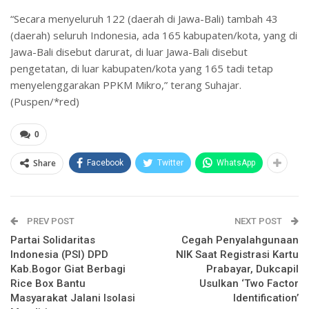
“Secara menyeluruh 122 (daerah di Jawa-Bali) tambah 43
(daerah) seluruh Indonesia, ada 165 kabupaten/kota, yang di
Jawa-Bali disebut darurat, di luar Jawa-Bali disebut
pengetatan, di luar kabupaten/kota yang 165 tadi tetap
menyelenggarakan PPKM Mikro,” terang Suhajar.
(Puspen/*red)
0
Share
Facebook
Twitter
WhatsApp
PREV POST
NEXT POST
Partai Solidaritas
Cegah Penyalahgunaan
Indonesia (PSI) DPD
NIK Saat Registrasi Kartu
Kab.Bogor Giat Berbagi
Prabayar, Dukcapil
Rice Box Bantu
Usulkan ‘Two Factor
Masyarakat Jalani Isolasi
Identification’