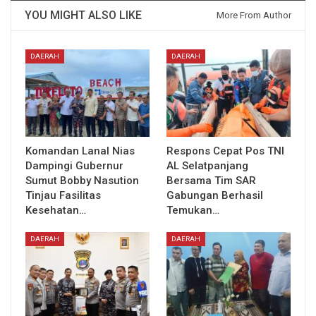
YOU MIGHT ALSO LIKE
More From Author
DAERAH
DAERAH
Komandan Lanal Nias
Respons Cepat Pos TNI
Dampingi Gubernur
AL Selatpanjang
Sumut Bobby Nasution
Bersama Tim SAR
Tinjau Fasilitas
Gabungan Berhasil
Kesehatan…
Temukan…
DAERAH
DAERAH