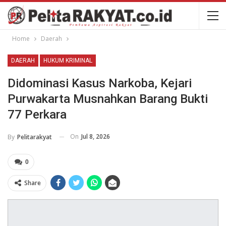
Home
Daerah
DAERAH
HUKUM KRIMINAL
Didominasi Kasus Narkoba, Kejari
Purwakarta Musnahkan Barang Bukti
77 Perkara
On
Jul 8, 2026
By
Pelitarakyat
0
Share