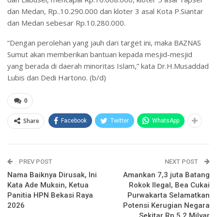
dan Medan, Rp..10.290.000 dan kloter 3 asal Kota P.Siantar
dan Medan sebesar Rp.10.280.000.
“Dengan perolehan yang jauh dari target ini, maka BAZNAS
Sumut akan memberikan bantuan kepada mesjid-mesjid
yang berada di daerah minoritas Islam,” kata Dr.H.Musaddad
Lubis dan Dedi Hartono. (b/d)
0
Share
Facebook
Twitter
WhatsApp
PREV POST
NEXT POST
Nama Baiknya Dirusak, Ini
Amankan 7,3 juta Batang
Kata Ade Muksin, Ketua
Rokok Ilegal, Bea Cukai
Panitia HPN Bekasi Raya
Purwakarta Selamatkan
2026
Potensi Kerugian Negara
Sekitar Rp 5,2 Milyar