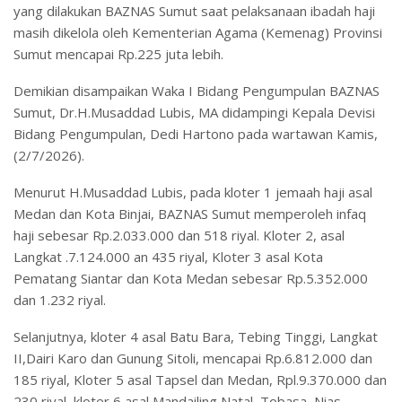
yang dilakukan BAZNAS Sumut saat pelaksanaan ibadah haji
masih dikelola oleh Kementerian Agama (Kemenag) Provinsi
Sumut mencapai Rp.225 juta lebih.
Demikian disampaikan Waka I Bidang Pengumpulan BAZNAS
Sumut, Dr.H.Musaddad Lubis, MA didampingi Kepala Devisi
Bidang Pengumpulan, Dedi Hartono pada wartawan Kamis,
(2/7/2026).
Menurut H.Musaddad Lubis, pada kloter 1 jemaah haji asal
Medan dan Kota Binjai, BAZNAS Sumut memperoleh infaq
haji sebesar Rp.2.033.000 dan 518 riyal. Kloter 2, asal
Langkat .7.124.000 an 435 riyal, Kloter 3 asal Kota
Pematang Siantar dan Kota Medan sebesar Rp.5.352.000
dan 1.232 riyal.
Selanjutnya, kloter 4 asal Batu Bara, Tebing Tinggi, Langkat
II,Dairi Karo dan Gunung Sitoli, mencapai Rp.6.812.000 dan
185 riyal, Kloter 5 asal Tapsel dan Medan, Rpl.9.370.000 dan
230 riyal, kloter 6 asal Mandailing Natal, Tobasa, Nias