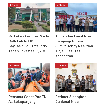
DAERAH
DAERAH
Sediakan Fasilitas Medis
Komandan Lanal Nias
Cath Lab RSUD
Dampingi Gubernur
Bayuasih, PT. Totalindo
Sumut Bobby Nasution
Tanam Investasi 6,2 M
Tinjau Fasilitas
Kesehatan…
DAERAH
DAERAH
Respons Cepat Pos TNI
Perkuat Sinergitas,
AL Selatpanjang
Danlanal Nias