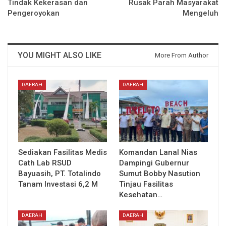
Tindak Kekerasan dan
Rusak Parah Masyarakat
Pengeroyokan
Mengeluh
YOU MIGHT ALSO LIKE
More From Author
DAERAH
DAERAH
Sediakan Fasilitas Medis
Komandan Lanal Nias
Cath Lab RSUD
Dampingi Gubernur
Bayuasih, PT. Totalindo
Sumut Bobby Nasution
Tanam Investasi 6,2 M
Tinjau Fasilitas
Kesehatan…
DAERAH
DAERAH