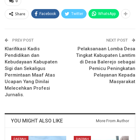
0
Share
Facebook
Twitter
WhatsApp
PREV POST
NEXT POST
Klarifikasi Kadis
Pelaksanaan Lomba Desa
Pendidikan dan
Tingkat Kabupaten Lamtim
Kebudayaan Kabupaten
di Desa Balerejo sebagai
Sigi dan Sekaligus
Pemicu Peningkatan
Permintaan Maaf Atas
Pelayanan Kepada
Ucapan Yang Dinilai
Masyarakat
Melecehkan Profesi
Jurnalis.
YOU MIGHT ALSO LIKE
More From Author
DAERAH
DAERAH