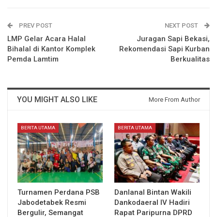
PREV POST
NEXT POST
LMP Gelar Acara Halal
Juragan Sapi Bekasi,
Bihalal di Kantor Komplek
Rekomendasi Sapi Kurban
Pemda Lamtim
Berkualitas
YOU MIGHT ALSO LIKE
More From Author
BERITA UTAMA
BERITA UTAMA
Turnamen Perdana PSB
Danlanal Bintan Wakili
Jabodetabek Resmi
Dankodaeral IV Hadiri
Bergulir, Semangat
Rapat Paripurna DPRD