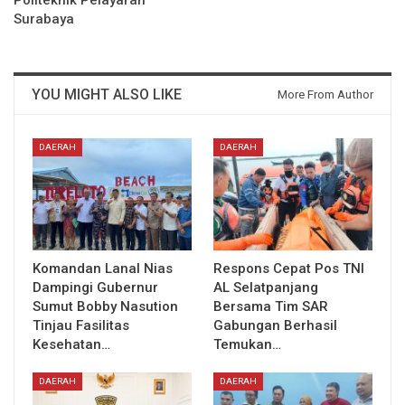
Politeknik Pelayaran
Surabaya
YOU MIGHT ALSO LIKE
More From Author
DAERAH
DAERAH
Komandan Lanal Nias
Respons Cepat Pos TNI
Dampingi Gubernur
AL Selatpanjang
Sumut Bobby Nasution
Bersama Tim SAR
Tinjau Fasilitas
Gabungan Berhasil
Kesehatan…
Temukan…
DAERAH
DAERAH