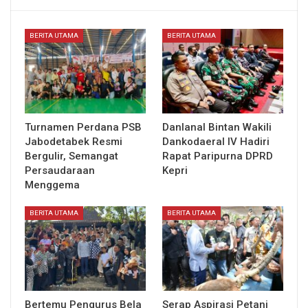
BERITA UTAMA
BERITA UTAMA
Turnamen Perdana PSB
Danlanal Bintan Wakili
Jabodetabek Resmi
Dankodaeral IV Hadiri
Bergulir, Semangat
Rapat Paripurna DPRD
Persaudaraan
Kepri
Menggema
BERITA UTAMA
BERITA UTAMA
Bertemu Pengurus Bela
Serap Aspirasi Petani