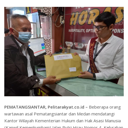
PEMATANGSIANTAR, Pelitarakyat.co.id –
Beberapa orang
wartawan asal Pematangsiantar dan Medan mendatangi
Kantor Wilayah Kementerian Hukum dan Hak Asasi Manusia
(Kanwil Kemenkumham) Jalan Putri Hijau Nomor 4, Kelurahan