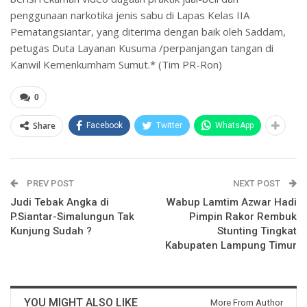
penggunaan narkotika jenis sabu di Lapas Kelas IIA
Pematangsiantar, yang diterima dengan baik oleh Saddam,
petugas Duta Layanan Kusuma /perpanjangan tangan di
Kanwil Kemenkumham Sumut.* (Tim PR-Ron)
0
Share
Facebook
Twitter
WhatsApp
PREV POST
NEXT POST
Judi Tebak Angka di
Wabup Lamtim Azwar Hadi
P.Siantar-Simalungun Tak
Pimpin Rakor Rembuk
Kunjung Sudah ?
Stunting Tingkat
Kabupaten Lampung Timur
YOU MIGHT ALSO LIKE
More From Author