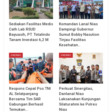
Sediakan Fasilitas Medis
Komandan Lanal Nias
Cath Lab RSUD
Dampingi Gubernur
Bayuasih, PT. Totalindo
Sumut Bobby Nasution
Tanam Investasi 6,2 M
Tinjau Fasilitas
Kesehatan…
DAERAH
DAERAH
Respons Cepat Pos TNI
Perkuat Sinergitas,
AL Selatpanjang
Danlanal Nias
Bersama Tim SAR
Laksanakan Kunjungan
Gabungan Berhasil
Silaturahmi ke Polres
Temukan…
Nias