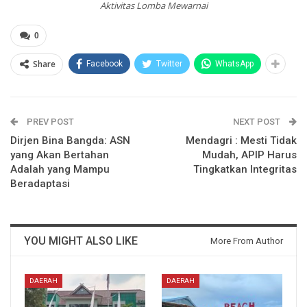
Aktivitas Lomba Mewarnai
0
Share
Facebook
Twitter
WhatsApp
PREV POST
NEXT POST
Dirjen Bina Bangda: ASN
Mendagri : Mesti Tidak
yang Akan Bertahan
Mudah, APIP Harus
Adalah yang Mampu
Tingkatkan Integritas
Beradaptasi
YOU MIGHT ALSO LIKE
More From Author
DAERAH
DAERAH