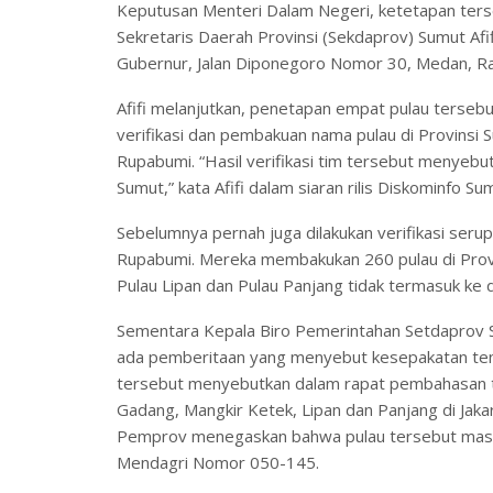
Keputusan Menteri Dalam Negeri, ketetapan terseb
Sekretaris Daerah Provinsi (Sekdaprov) Sumut Afif
Gubernur, Jalan Diponegoro Nomor 30, Medan, Ra
Afifi melanjutkan, penetapan empat pulau terseb
verifikasi dan pembakuan nama pulau di Provinsi
Rupabumi. “Hasil verifikasi tim tersebut menyeb
Sumut,” kata Afifi dalam siaran rilis Diskominfo Su
Sebelumnya pernah juga dilakukan verifikasi ser
Rupabumi. Mereka membakukan 260 pulau di Provi
Pulau Lipan dan Pulau Panjang tidak termasuk ke 
Sementara Kepala Biro Pemerintahan Setdaprov S
ada pemberitaan yang menyebut kesepakatan tenta
tersebut menyebutkan dalam rapat pembahasan tind
Gadang, Mangkir Ketek, Lipan dan Panjang di Jak
Pemprov menegaskan bahwa pulau tersebut masih
Mendagri Nomor 050-145.