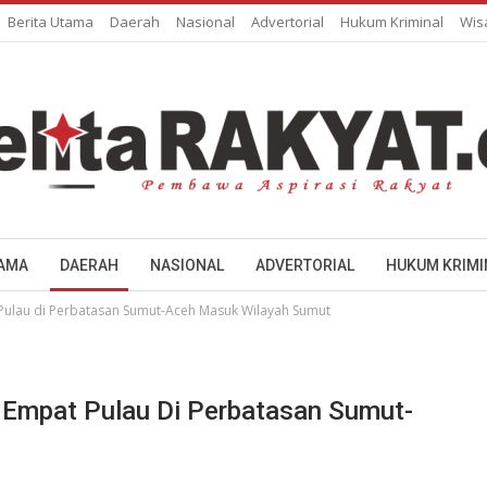
Berita Utama
Daerah
Nasional
Advertorial
Hukum Kriminal
Wis
TAMA
DAERAH
NASIONAL
ADVERTORIAL
HUKUM KRIMI
 Pulau di Perbatasan Sumut-Aceh Masuk Wilayah Sumut
n Empat Pulau Di Perbatasan Sumut-