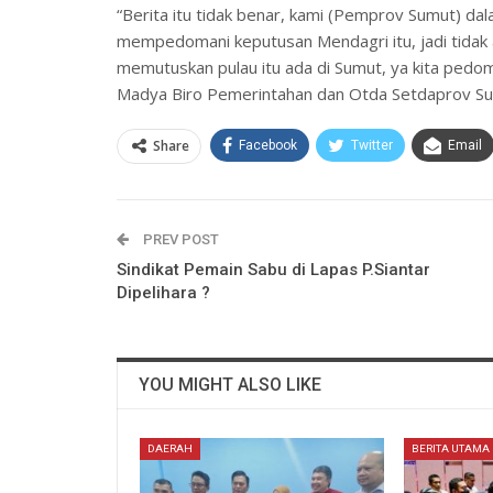
“Berita itu tidak benar, kami (Pemprov Sumut) 
mempedomani keputusan Mendagri itu, jadi tidak 
memutuskan pulau itu ada di Sumut, ya kita pedoman
Madya Biro Pemerintahan dan Otda Setdaprov Sum
Share
Facebook
Twitter
Email
PREV POST
Sindikat Pemain Sabu di Lapas P.Siantar
Dipelihara ?
YOU MIGHT ALSO LIKE
DAERAH
BERITA UTAMA