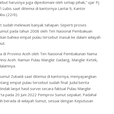
ut harusnya juga dipedomani oleh setiap pihak,” ujar Pj
i Lubis saat ditemui di kantornya Lantai 9, Kantor
bu (22/6).
ut sudah melewati banyak tahapan. Seperti proses
 Sumut pada tahun 2008 oleh Tim Nasional Pembakuan
utkan bahwa empat pulau tersebut masuk ke dalam wilayah
mut.
upa di Provinsi Aceh oleh Tim Nasional Pembakunan Nama
nsi Aceh. Namun Pulau Mangkir Gadang, Mangkir Ketek,
dalamnya.
umut Zubaidi saat ditemui di kantornya, menyayangkan
ng empat pulau tersebut sudah final. Judul berita
ak lanjut hasil survei secara faktual Pulau Mangkir
arta pada 20 Juni 2022 Pemprov Sumut sepakat. Padahal
 berada di wilayah Sumut, sesuai dengan Keputusan