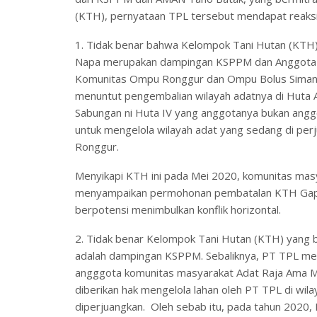
(KTH), pernyataan TPL tersebut mendapat reaksi
1. Tidak benar bahwa Kelompok Tani Hutan (KTH) 
Napa merupakan dampingan KSPPM dan Anggota
Komunitas Ompu Ronggur dan Ompu Bolus Simanju
menuntut pengembalian wilayah adatnya di Hut
Sabungan ni Huta IV yang anggotanya bukan an
untuk mengelola wilayah adat yang sedang di pe
Ronggur.
Menyikapi KTH ini pada Mei 2020, komunitas ma
menyampaikan permohonan pembatalan KTH Gapok
berpotensi menimbulkan konflik horizontal.
2. Tidak benar Kelompok Tani Hutan (KTH) yang b
adalah dampingan KSPPM. Sebaliknya, PT TPL m
angggota komunitas masyarakat Adat Raja Ama 
diberikan hak mengelola lahan oleh PT TPL di w
diperjuangkan. Oleh sebab itu, pada tahun 2020