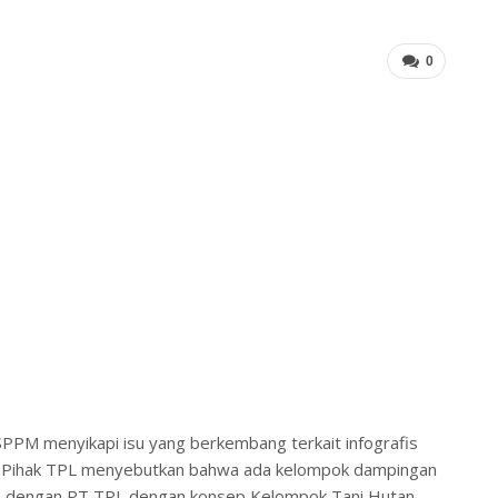
0
SPPM menyikapi isu yang berkembang terkait infografis
L). Pihak TPL menyebutkan bahwa ada kelompok dampingan
a dengan PT TPL dengan konsep Kelompok Tani Hutan