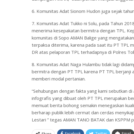
6. Komunitas Adat Sionom Hudon juga sejak tahun
7. Komunitas Adat Tukko ni Solu, pada Tahun 20
menerima kesepakatan bermitra dengan TPL. Kepu
komunitas di Sopo AMAN Balige yang mengataka
terpaksa diterima, karena pada saat itu PT TPL m
DR atas pelaporan TPL terhadapnya di Polres To
8. Komunitas Adat Naga Hulambu tidak lagi dida
bermitra dengan PT TPL karena PT TPL berjanji 
memberi modal pertanian.
“Sehubungan dengan fakta yang kami sebutkan di 
infografis yang dibuat oleh PT TPL merupakan be
memuat berita bohong semakin menegaskan kualita
berharap publik lebih cermat dan cerdas menyikap
Lestari ” tegas AMAN TANO BATAK dan KSPPM pad
Share
Facebook
Twitter
Email