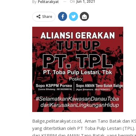
On
Jun 1, 2021
By
Pelitarakyat
Share
Balige,pelitarakyat.co.id, Aman Tano Batak dan K
yang diterbitkan oleh PT Toba Pulp Lestari (TP
dari KSPPM dan AMAN Tano Batak, yang bermitr