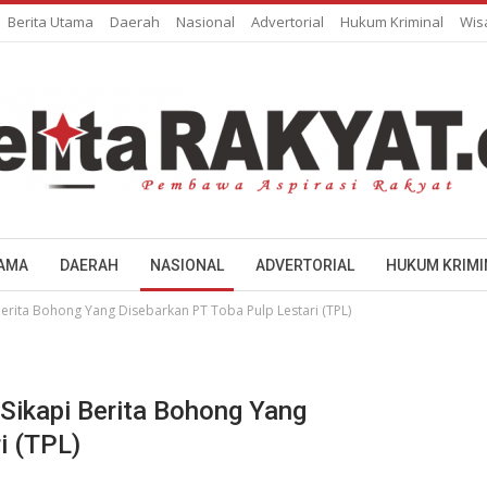
Berita Utama
Daerah
Nasional
Advertorial
Hukum Kriminal
Wis
TAMA
DAERAH
NASIONAL
ADVERTORIAL
HUKUM KRIMI
rita Bohong Yang Disebarkan PT Toba Pulp Lestari (TPL)
ikapi Berita Bohong Yang
i (TPL)