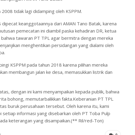
 2008 tidak lagi didamping oleh KSPPM.
18 dipecat keanggotaannya dari AMAN Tano Batak, karena
tusan pemecatan ini diambil paska kehadiran DR, ketua
n bahwa tawaran PT TPL agar bermitra dengan mereka
enjanjikan menghentikan persidangan yang dialami oleh
ba.
mpingi KSPPM pada tahun 2018 karena pilihan mereka
akan membangun jalan ke desa, memasukkan listrik dan
atas, dengan ini kami menyampaikan kepada publik, bahwa
rita bohong, memutarbalikkan fakta.Keberanian PT TPL
s buruk perusahaan tersebut. Oleh karena itu, kami
i setiap informasi yang disebarkan oleh PT Toba Pulp
a keterangan yang disampaikan.(** Ril/red-Ton)
0