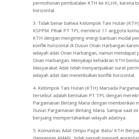
permohonan pembatalan KTH ke KLHK, karena bera
horizontal.
3. Tidak benar bahwa Kelompok Tani Hutan (KT
KSPPM. Pihak PT TPL merekrut 11 anggota komu
KTH dengan mengiming-imingi bantuan modal pert
konflik horizontal di Dusun Onan Harbangan kar
wilayah adat Onan Harbangan, namun mendapat p
Onan Harbangan. Menyikapi kehadiran KTH bentu
Masyarakat Adat telah menyampaikan surat perm
wilayah adat dan menimbulkan konflik horizontal.
4. Kelompok Tani Hutan (KTH) Marsada Pargama
tersebut adalah bentukan PT TPL dengan merekr
Pargamanan Bintang Maria dengan memberikan modal
Dusun Pargamanan Bintang Maria. Sampai saat in
berjuang mempertahankan wilayah adatnya.
5. Komunitas Adat Ompu Pagar Batu/ KTH Berjua
dampingan AMAN, tidak pernah menjadi anggota