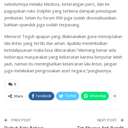
sebelumnya melalui Medsos, keterangan pers, dan ke
paguyuban ruko Dolphin yang terkena dampak penutupan
jembatan. Selain itu forum RW juga sudah disosialisasikan,
bahkan spanduk juga sudah terpasang.
Menurut Teguh apapun yang dilaksanakan guna menciptakan
lalu lintas yang tertib dan aman. Apabila menimbulkan
ketidakpuasan maka bisa dibicarakan.”Memang benar ada
beberapa masyarakat yang keberatan karena berputar lebih
jauh, namun itu meningkatkan kelancaran lalu lintas. Jangan
juga melakukan pengrusakan aset negara,”pungkasnya.
0
Share
Facebook
Twitter
WhatsApp
PREV POST
NEXT POST
Dishub Kota Bekasi
Tim Khusus Anti Bandit