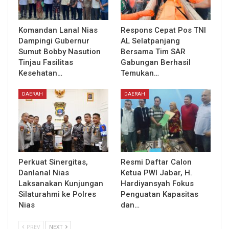
Komandan Lanal Nias
Respons Cepat Pos TNI
Dampingi Gubernur
AL Selatpanjang
Sumut Bobby Nasution
Bersama Tim SAR
Tinjau Fasilitas
Gabungan Berhasil
Kesehatan…
Temukan…
DAERAH
DAERAH
Perkuat Sinergitas,
Resmi Daftar Calon
Danlanal Nias
Ketua PWI Jabar, H.
Laksanakan Kunjungan
Hardiyansyah Fokus
Silaturahmi ke Polres
Penguatan Kapasitas
Nias
dan…
PREV
NEXT