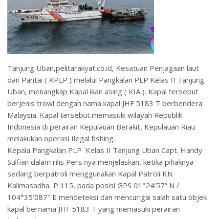
Tanjung Uban,pelitarakyat.co.id, Kesatuan Penjagaan laut
dan Pantai ( KPLP ) melalui Pangkalan PLP Kelas II Tanjung
Uban, menangkap Kapal ikan asing ( KIA ). Kapal tersebut
berjenis trowl dengan nama kapal JHF 5183 T berbendera
Malaysia. Kapal tersebut memasuki wilayah Republik
Indonesia di perairan Kepulauan Berakit, Kepulauan Riau
melakukan operasi Ilegal fishing.
Kepala Pangkalan PLP Kelas II Tanjung Uban Capt. Handy
Sulfian dalam rilis Pers nya menjelaskan, ketika pihaknya
sedang berpatroli menggunakan Kapal Patroli KN
Kalimasadha P 115, pada posisi GPS 01°24’57” N /
104°35’087″ E mendeteksi dan mencurigai salah satu objek
kapal bernama JHF 5183 T yang memasuki perairan