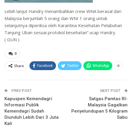
Lebih lanjut Handry menambahkan crew WNA berasal dari
Malaysia berjumlah 5 orang dan WNI 1 orang untuk
selanjutnya diperiksa oleh Karantina Kesehatan Pelabuhan
Tanjung Uban sesuai protokol kesehatan” ucap Handry.
( GUN )
0
Share
Facebook
Twitter
WhatsApp
PREV POST
NEXT POST
Kapuspen Kemendagri:
Satgas Pamtas RI-
Informasi Publik
Malaysia Gagalkan
Kemendagri Sudah
Penyelundupan 5 Kilogram
Diunduh Lebih Dari 3 Juta
Sabu
Kali