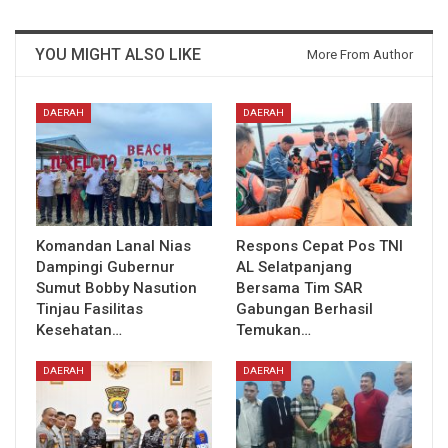
YOU MIGHT ALSO LIKE
More From Author
DAERAH
DAERAH
Komandan Lanal Nias
Respons Cepat Pos TNI
Dampingi Gubernur
AL Selatpanjang
Sumut Bobby Nasution
Bersama Tim SAR
Tinjau Fasilitas
Gabungan Berhasil
Kesehatan…
Temukan…
DAERAH
DAERAH